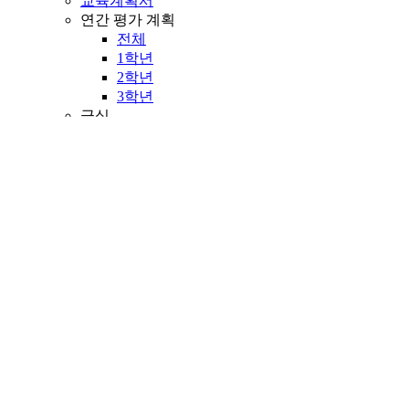
교육계획서
연간 평가 계획
전체
1학년
2학년
3학년
급식
식단표
급식사진
영양정보
영양상담실
일과표
공개 정보
학교 평가
학교 정보 공시
학교 규정집
학교 운영 위원회
학교 발전기금
개인정보처리방침
정보 공개
방문예약
학교 방문예약