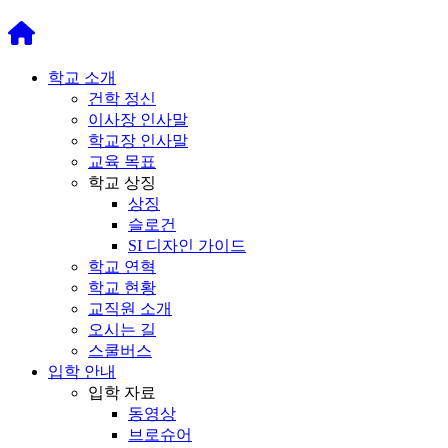
학교 소개
건학 정신
이사장 인사말
학교장 인사말
교육 목표
학교 상징
상징
슬로건
SI 디자인 가이드
학교 연혁
학교 현황
교직원 소개
오시는 길
스쿨버스
입학 안내
입학 자료
동영상
브로슈어