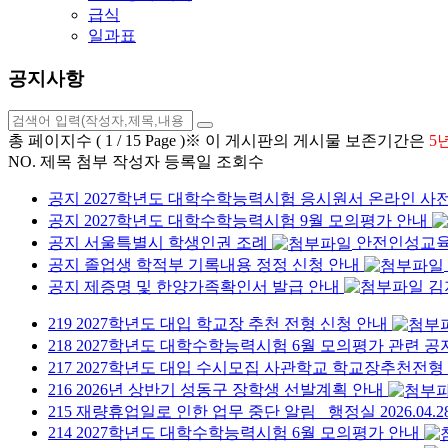
급식
일과표
공지사항
총 페이지수 ( 1 / 15 Page )
※ 이 게시판의 게시물 보존기간은
5
NO.
제목
첨부
작성자
등록일
조회수
공지
2027학년도 대학수학능력시험 응시원서 온라인 사
공지
2027학년도 대학수학능력시험 9월 모의평가 안내
공지
서울특별시 학생인권 조례
안전인성교
공지
졸업생 학적부 기록내용 정정 신청 안내
공지
제증명 및 한양가족확인서 발급 안내
김
219
2027학년도 대입 학교장 추천 전형 신청 안내
218
2027학년도 대학수학능력시험 6월 모의평가 관련 
217
2027학년도 대입 수시모집 사관학교 학교장추천전형
216
2026년 상반기 성동구 장학생 선발계획 안내
215
재량휴업일로 인한 업무 중단 알림
행정실
2026.04.
214
2027학년도 대학수학능력시험 6월 모의평가 안내