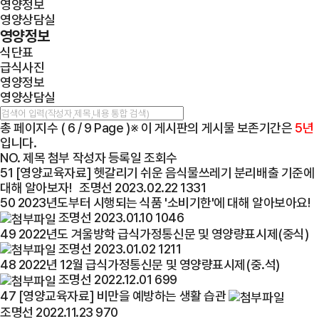
영양정보
영양상담실
영양정보
식단표
급식사진
영양정보
영양상담실
총 페이지수 ( 6 / 9 Page )
※ 이 게시판의 게시물 보존기간은
5년
입니다.
NO.
제목
첨부
작성자
등록일
조회수
51
[영양교육자료] 헷갈리기 쉬운 음식물쓰레기 분리배출 기준에
대해 알아보자!
조명선
2023.02.22
1331
50
2023년도부터 시행되는 식품 '소비기한'에 대해 알아보아요!
조명선
2023.01.10
1046
49
2022년도 겨울방학 급식가정통신문 및 영양량표시제(중식)
조명선
2023.01.02
1211
48
2022년 12월 급식가정통신문 및 영양량표시제(중.석)
조명선
2022.12.01
699
47
[영양교육자료] 비만을 예방하는 생활 습관
조명선
2022.11.23
970