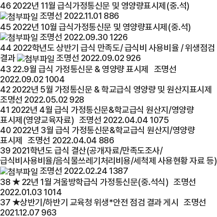
46
2022년 11월 급식가정통신문 및 영양량표시제(중.석)
조명선
2022.11.01
886
45
2022년 10월 급식가정통신문 및 영양량표시제(중.석)
조명선
2022.09.30
1226
44
2022학년도 상반기 급식 만족도/ 급식비 사용비율 / 위생점검
결과
조명선
2022.09.02
926
43
22.9월 급식 가정통신문 & 영양량 표시제
조명선
2022.09.02
1004
42
2022년 5월 가정통신문 & 학교급식 영양량 및 원산지표시제
조명선
2022.05.02
928
41
2022년 4월 급식 가정통신문&학교급식 원산지/영양량
표시제(영양교육자료)
조명선
2022.04.04
1075
40
2022년 3월 급식 가정통신문&학교급식 원산지/영양량
표시제
조명선
2022.04.04
886
39
2021학년도 급식 결산(공개자료/만족도조사/
급식비사용비율/음식물쓰레기처리비용/세척제 사용현황 자료 등)
조명선
2022.02.24
1387
38
★ 22년 1월 겨울방학급식 가정통신문(중.석식)
조명선
2022.01.03
1014
37
★상반기/하반기 교육청 위생*안전 점검 결과 게시
조명선
2021.12.07
963