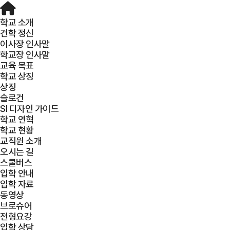
학교 소개
건학 정신
이사장 인사말
학교장 인사말
교육 목표
학교 상징
상징
슬로건
SI 디자인 가이드
학교 연혁
학교 현황
교직원 소개
오시는 길
스쿨버스
입학 안내
입학 자료
동영상
브로슈어
전형요강
입학 상담