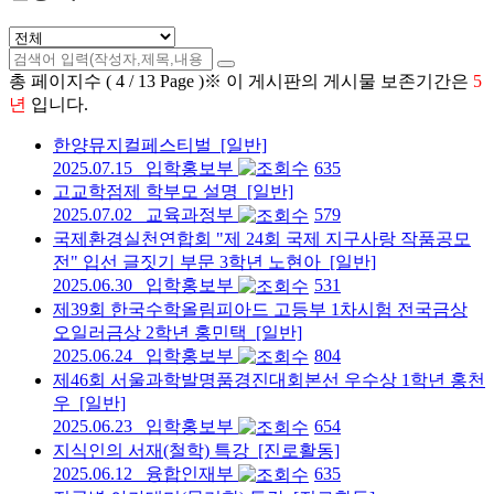
총 페이지수 ( 4 / 13 Page )
※ 이 게시판의 게시물 보존기간은
5
년
입니다.
한양뮤지컬페스티벌
[일반]
2025.07.15
입학홍보부
635
고교학점제 학부모 설명
[일반]
2025.07.02
교육과정부
579
국제환경실천연합회 "제 24회 국제 지구사랑 작품공모
전" 입선 글짓기 부문 3학년 노현아
[일반]
2025.06.30
입학홍보부
531
제39회 한국수학올림피아드 고등부 1차시험 전국금상
오일러금상 2학년 홍민택
[일반]
2025.06.24
입학홍보부
804
제46회 서울과학발명품경진대회본선 우수상 1학년 홍천
우
[일반]
2025.06.23
입학홍보부
654
지식인의 서재(철학) 특강
[진로활동]
2025.06.12
융합인재부
635