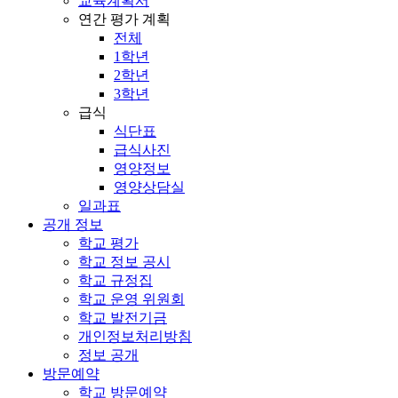
교육계획서
연간 평가 계획
전체
1학년
2학년
3학년
급식
식단표
급식사진
영양정보
영양상담실
일과표
공개 정보
학교 평가
학교 정보 공시
학교 규정집
학교 운영 위원회
학교 발전기금
개인정보처리방침
정보 공개
방문예약
학교 방문예약