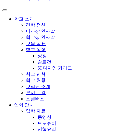
학교 소개
건학 정신
이사장 인사말
학교장 인사말
교육 목표
학교 상징
상징
슬로건
SI 디자인 가이드
학교 연혁
학교 현황
교직원 소개
오시는 길
스쿨버스
입학 안내
입학 자료
동영상
브로슈어
전형요강