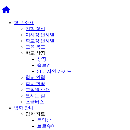
학교 소개
건학 정신
이사장 인사말
학교장 인사말
교육 목표
학교 상징
상징
슬로건
SI 디자인 가이드
학교 연혁
학교 현황
교직원 소개
오시는 길
스쿨버스
입학 안내
입학 자료
동영상
브로슈어